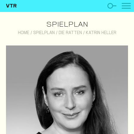
VTR
SPIELPLAN
HOME
/
SPIELPLAN
/
DIE RATTEN
/
KATRIN HELLER