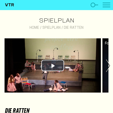
VTR
SPIELPLAN
HOME
/
SPIELPLAN
/
DIE RATTEN
Foto
Play Video
DIE RATTEN