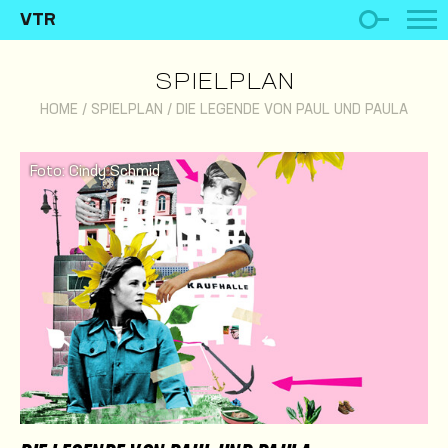
VTR
SPIELPLAN
HOME
/
SPIELPLAN
/
DIE LEGENDE VON PAUL UND PAULA
Foto: Cindy Schmid