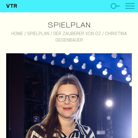
VTR
SPIELPLAN
HOME
/
SPIELPLAN
/
DER ZAUBERER VON OZ
/
CHRISTINA
GEGENBAUER