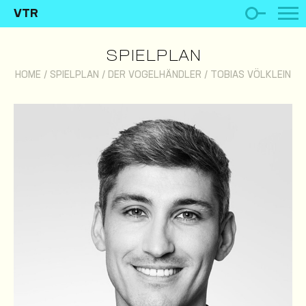
VTR
SPIELPLAN
HOME
/
SPIELPLAN
/
DER VOGELHÄNDLER
/
TOBIAS VÖLKLEIN