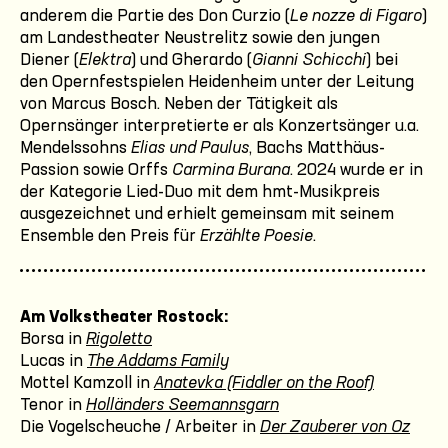
anderem die Partie des Don Curzio (
Le nozze di Figaro
)
am Landestheater Neustrelitz sowie den jungen
Diener (
Elektra
) und Gherardo (
Gianni Schicchi
) bei
den Opernfestspielen Heidenheim unter der Leitung
von Marcus Bosch. Neben der Tätigkeit als
Opernsänger interpretierte er als Konzertsänger u.a.
Mendelssohns
Elias und Paulus
, Bachs Matthäus-
Passion sowie Orffs
Carmina Burana
. 2024 wurde er in
der Kategorie Lied-Duo mit dem hmt-Musikpreis
ausgezeichnet und erhielt gemeinsam mit seinem
Ensemble den Preis für
Erzählte Poesie
.
Am Volkstheater Rostock:
Borsa in
Rigoletto
Lucas in
The Addams Family
Mottel Kamzoll in
Anatevka (Fiddler on the Roof)
Tenor in
Holländers Seemannsgarn
Die Vogelscheuche / Arbeiter in
Der Zauberer von Oz