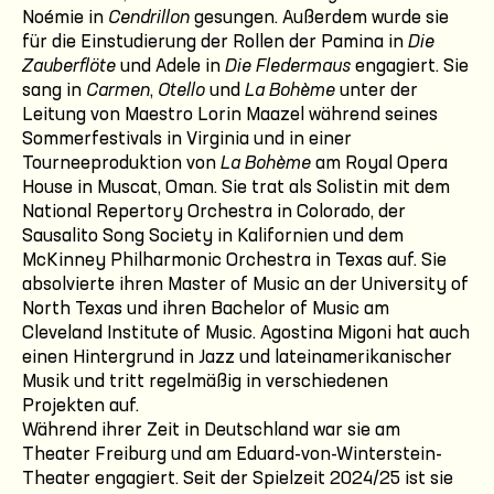
Noémie in
Cendrillon
gesungen. Außerdem wurde sie
für die Einstudierung der Rollen der Pamina in
Die
Zauberflöte
und Adele in
Die Fledermaus
engagiert. Sie
sang in
Carmen
,
Otello
und
La Bohème
unter der
Leitung von Maestro Lorin Maazel während seines
Sommerfestivals in Virginia und in einer
Tourneeproduktion von
La Bohème
am Royal Opera
House in Muscat, Oman. Sie trat als Solistin mit dem
National Repertory Orchestra in Colorado, der
Sausalito Song Society in Kalifornien und dem
McKinney Philharmonic Orchestra in Texas auf. Sie
absolvierte ihren Master of Music an der University of
North Texas und ihren Bachelor of Music am
Cleveland Institute of Music. Agostina Migoni hat auch
einen Hintergrund in Jazz und lateinamerikanischer
Musik und tritt regelmäßig in verschiedenen
Projekten auf.
Während ihrer Zeit in Deutschland war sie am
Theater Freiburg und am Eduard-von-Winterstein-
Theater engagiert. Seit der Spielzeit 2024/25 ist sie