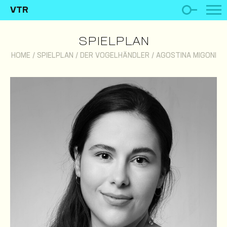
VTR
SPIELPLAN
HOME
/
SPIELPLAN
/
DER VOGELHÄNDLER
/
AGOSTINA MIGONI