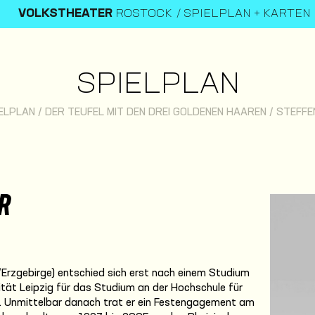
VOLKSTHEATER
ROSTOCK
SPIELPLAN + KARTEN
SPIELPLAN
ELPLAN
/
DER TEUFEL MIT DEN DREI GOLDENEN HAAREN
/
STEFFE
R
/Erzgebirge) entschied sich erst nach einem Studium
sität Leipzig für das Studium an der Hochschule für
n. Unmittelbar danach trat er ein Festengagement am