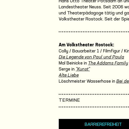
Hans Otto Theater Potsdam an und
Landestheater Neuss. Seit 2006 war 
und Theaterpädagoge tätig und gas
Volkstheater Rostock. Seit der Spie
Am Volkstheater Rostock:
Colly / Bauarbeiter 1 / Filmfigur / 
Die Legende von Paul und Paula
Mal Beinicke in
The Addams Family
Serge in
"Kunst"
Alte Liebe
Löschmeister Wasserhose in
Bei de
TERMINE
BARRIEREFREIHEIT