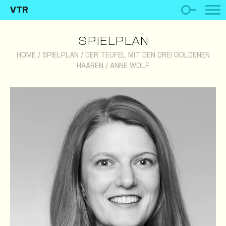
VTR
SPIELPLAN
HOME
/
SPIELPLAN
/
DER TEUFEL MIT DEN DREI GOLDENEN
HAAREN
/
ANNE WOLF