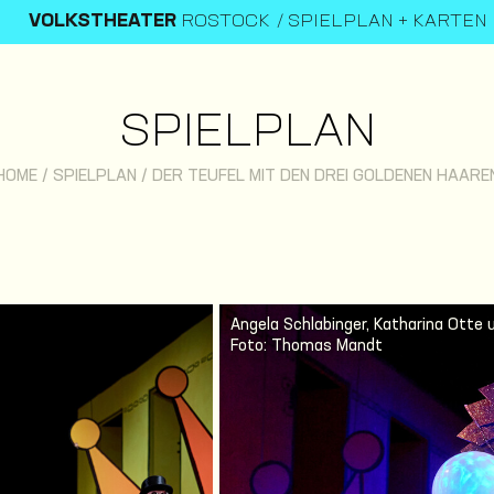
VOLKSTHEATER
ROSTOCK
SPIELPLAN + KARTEN
SPIELPLAN
HOME
/
SPIELPLAN
/
DER TEUFEL MIT DEN DREI GOLDENEN HAARE
Angela Schlabinger, Katharina Otte 
Foto: Thomas Mandt