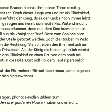
benen Bruders könnte ihm seinen Thron streitig
setzen. Doch dieser Junge war und ist ein Glückskind,
s erfährt der König, dass der Knabe noch immer lebt!
ufgezogen und nennt sich heute Flix. Wütend macht
 muss erkennen, dass aus dem Kind inzwischen ein
l nun als königlicher Brief-Bote zum Schloss eilen.
uf der Stelle getötet werden. Doch die Räuber im Wald
h die Rechnung: Sie schreiben den Brief einfach um
e Prinzessin. Als der König die beiden glücklich vereint
kt das Glückskind an einen Ort, von dem noch nie
in die Hölle. Dort soll Flix dem Teufel persönlich
uf der Flix mehrere Rätsel lösen muss, seiner eigenen
r sich hinauswächst.
ustigen, phantasievollen Bildern zum
 den drei goldenen Haaren
haben uns erreicht.