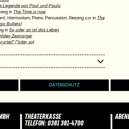
e Legende von Paul und Paula
sang in
The Time is now
nt, Harmonium, Piano, Percussion, Gesang u.a. in
The
ic Bullets)
ng in
So oder so ist das Leben
wilden Zwanziger
rurteil* (*oder so)
DATENSCHUTZ
GMBH
THEATERKASSE
ABEN
TELEFON: 0381 381-4700