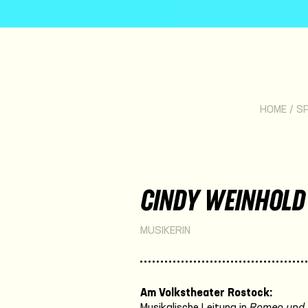
HOME
/
SP
CINDY WEINHOLD
MUSIKERIN
Am Volkstheater Rostock:
Musikalische Leitung in
Romeo und 