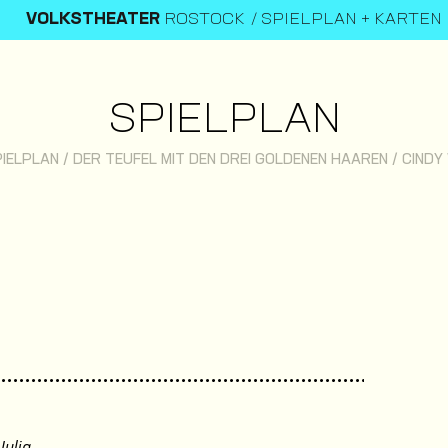
VOLKSTHEATER
ROSTOCK
SPIELPLAN + KARTEN
SPIELPLAN
IELPLAN
/
DER TEUFEL MIT DEN DREI GOLDENEN HAAREN
/
CINDY
Julia