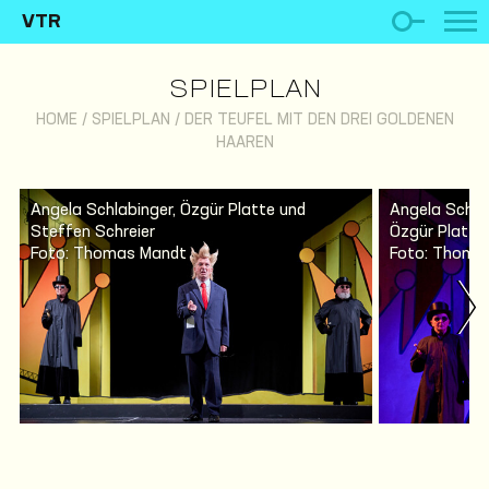
VTR
SPIELPLAN
HOME
/
SPIELPLAN
/
DER TEUFEL MIT DEN DREI GOLDENEN
HAAREN
Angela Schlabinger, Özgür Platte und
Angela Schlab
Steffen Schreier
Özgür Platte
Foto: Thomas Mandt
Foto: Thoma