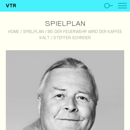
VTR
SPIELPLAN
HOME
/
SPIELPLAN
/
BEI DER FEUERWEHR WIRD DER KAFFEE
KALT
/
STEFFEN SCHREIER