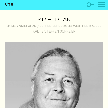
VTR
SPIELPLAN
HOME
/
SPIELPLAN
/
BEI DER FEUERWEHR WIRD DER KAFFEE
KALT
/
STEFFEN SCHREIER