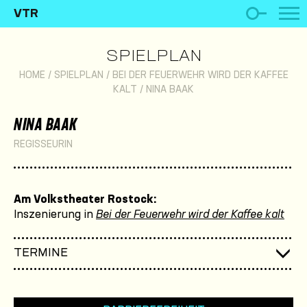
VTR
SPIELPLAN
HOME
/
SPIELPLAN
/
BEI DER FEUERWEHR WIRD DER KAFFEE
KALT
/
NINA BAAK
NINA BAAK
REGISSEURIN
Am Volkstheater Rostock:
Inszenierung in
Bei der Feuerwehr wird der Kaffee kalt
TERMINE