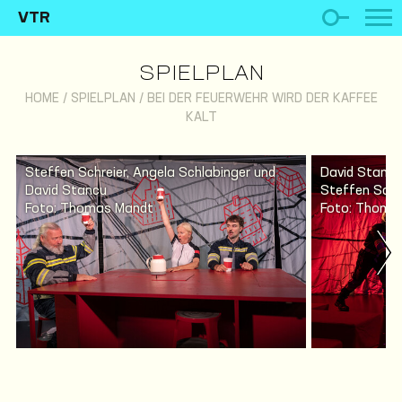
VTR
SPIELPLAN
HOME
/
SPIELPLAN
/
BEI DER FEUERWEHR WIRD DER KAFFEE
KALT
Steffen Schreier, Angela Schlabinger und
David Stancu
David Stancu
Steffen Schr
Foto: Thomas Mandt
Foto: Thoma