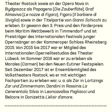
Theater Rostock sowie an der Opera Nova in
Bydgoszcz als Papageno (
Die Zauberflöte
), Graf
Almaviva (
Le nozze di Figaro
), Figaro (
Il barbiere di
Siviglia
) sowie in der Titelpartie von
Gianni Schicchi
zu
erleben. Er gewann den 3. Preis und den Förderpreis
beim Maritim Wettbewerb in Timmendorf und ist
Preisträger des Internationalen Festivals junger
Opernsänger an der Kammeroper Schloss Rheinsberg
2015. Von 2015 bis 2017 war er Mitglied des
Internationalen Opernelitestudios des Theater
Lübeck. Im Sommer 2016 war er zu erleben als
Morales (
Carmen
) bei den Neuen Eutiner Festspielen.
Seit Dezember 2017 ist er Ensemblemitglied des
Volkstheaters Rostock, wo er mit wichtigen
Fachpartien zu erleben war, u. a. als Zar in Lortzings
Zar und Zimmermann
, Dandini in Rossinis
La
Cenerentola
, Silvio in Leoncavallos
Pagliacci
und
Belcore in Donizettis
L'elisir d'amore
.