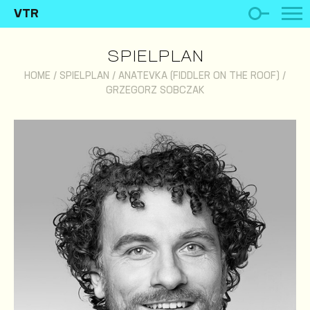
VTR
SPIELPLAN
HOME
/
SPIELPLAN
/
ANATEVKA (FIDDLER ON THE ROOF)
/
GRZEGORZ SOBCZAK