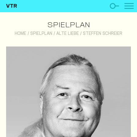
VTR
SPIELPLAN
HOME
/
SPIELPLAN
/
ALTE LIEBE
/
STEFFEN SCHREIER