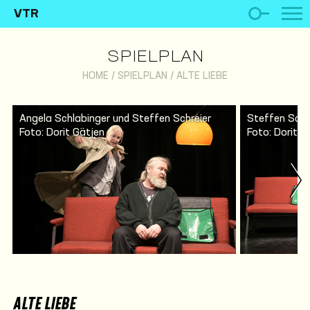
VTR
SPIELPLAN
HOME
/
SPIELPLAN
/
ALTE LIEBE
Angela Schlabinger und Steffen Schreier
Steffen Schr
Foto: Dorit Gätjen
Foto: Dorit G
ALTE LIEBE