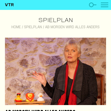
VTR
SPIELPLAN
HOME
/
SPIELPLAN
/
AB MORGEN WIRD ALLES ANDERS