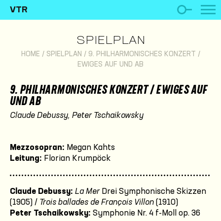
VTR
SPIELPLAN
HOME
/
SPIELPLAN
/
9. PHILHARMONISCHES KONZERT /
EWIGES AUF UND AB
9. PHILHARMONISCHES KONZERT / EWIGES AUF
UND AB
Claude Debussy, Peter Tschaikowsky
Mezzosopran:
Megan Kahts
Leitung:
Florian Krumpöck
Claude Debussy:
La Mer
Drei Symphonische Skizzen
(1905) /
Trois ballades de François Villon
(1910)
Peter Tschaikowsky:
Symphonie Nr. 4 f-Moll op. 36