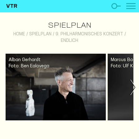
VTR
SPIELPLAN
HOME
/
SPIELPLAN
/
9. PHILHARMONISCHES KONZERT /
ENDLICH
Alban Gerhardt
Marcus Bosc
Foto: Ben Ealovega
Foto: Ulf Kre