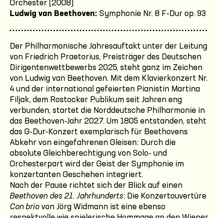
Orchester (2008)
Ludwig van Beethoven:
Symphonie Nr. 8 F-Dur op. 93
Der Philharmonische Jahresauftakt unter der Leitung
von Friedrich Praetorius, Preisträger des Deutschen
Dirigentenwettbewerbs 2025, steht ganz im Zeichen
von Ludwig van Beethoven. Mit dem Klavierkonzert Nr.
4 und der international gefeierten Pianistin Martina
Filjak, dem Rostocker Publikum seit Jahren eng
verbunden, startet die Norddeutsche Philharmonie in
das Beethoven-Jahr 2027. Um 1805 entstanden, steht
das G-Dur-Konzert exemplarisch für Beethovens
Abkehr von eingefahrenen Gleisen: Durch die
absolute Gleichberechtigung von Solo- und
Orchesterpart wird der Geist der Symphonie im
konzertanten Geschehen integriert.
Nach der Pause richtet sich der Blick auf einen
Beethoven des 21. Jahrhunderts
: Die Konzertouvertüre
Con brio
von Jörg Widmann ist eine ebenso
respektvolle wie spielerische Hommage an den Wiener