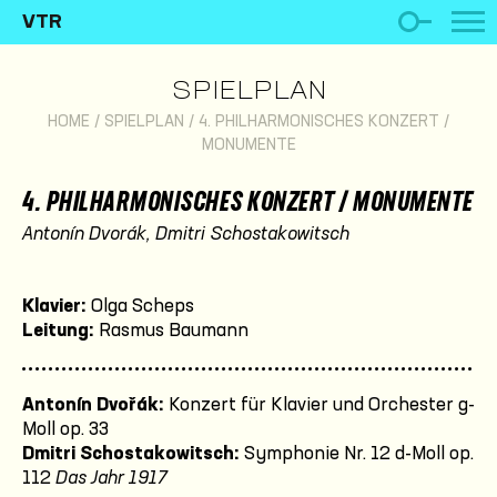
VTR
SPIELPLAN
HOME
/
SPIELPLAN
/
4. PHILHARMONISCHES KONZERT /
MONUMENTE
4. PHILHARMONISCHES KONZERT / MONUMENTE
Antonín Dvorák, Dmitri Schostakowitsch
Klavier:
Olga Scheps
Leitung:
Rasmus Baumann
Antonín Dvořák:
Konzert für Klavier und Orchester g-
Moll op. 33
Dmitri Schostakowitsch:
Symphonie Nr. 12 d-Moll op.
112
Das Jahr 1917