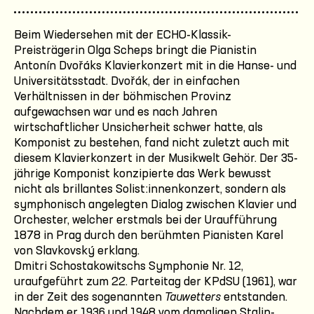
Beim Wiedersehen mit der ECHO-Klassik-
Preisträgerin Olga Scheps bringt die Pianistin
Antonín Dvořáks Klavierkonzert mit in die Hanse- und
Universitätsstadt. Dvořák, der in einfachen
Verhältnissen in der böhmischen Provinz
aufgewachsen war und es nach Jahren
wirtschaftlicher Unsicherheit schwer hatte, als
Komponist zu bestehen, fand nicht zuletzt auch mit
diesem Klavierkonzert in der Musikwelt Gehör. Der 35-
jährige Komponist konzipierte das Werk bewusst
nicht als brillantes Solist:innenkonzert, sondern als
symphonisch angelegten Dialog zwischen Klavier und
Orchester, welcher erstmals bei der Uraufführung
1878 in Prag durch den berühmten Pianisten Karel
von Slavkovský erklang.
Dmitri Schostakowitschs Symphonie Nr. 12,
uraufgeführt zum 22. Parteitag der KPdSU (1961), war
in der Zeit des sogenannten
Tauwetters
entstanden.
Nachdem er 1936 und 1948 vom damaligen Stalin-