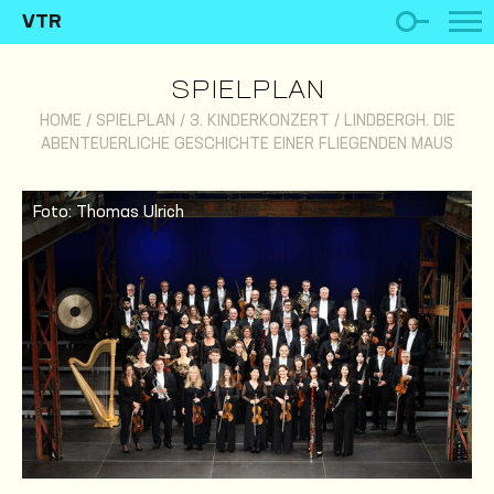
VTR
SPIELPLAN
HOME
/
SPIELPLAN
/
3. KINDERKONZERT / LINDBERGH. DIE
ABENTEUERLICHE GESCHICHTE EINER FLIEGENDEN MAUS
Foto: Thomas Ulrich