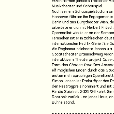
Erzählformen jenseits tradierter Mac
Musiktheater und Schauspiel.
Nach seinem Schauspielstudium an 
Hannover führten ihn Engagements 
Berlin und ans Burgtheater Wien, d
arbeitete er u.a. mit Herbert Frits
Opernsolist wirkte er an der Sempe
Fernsehen ist er in zahlreichen deu
internationalen Netflix-Serie
The Qu
Als Regisseur zeichnete Jensen u.a
Staatstheater Braunschweig verant
interaktivem Theaterprojekt
Oase
a
Form des
Choose-Your-Own-Advent
elf möglichen Enden durch das Stück
ersten mehrsprachigen Opernlibretto
Simon Jensen ist Preisträger des 
den Nestroypreis nominiert und ist 
Für die Spielzeit 2025/26 kehrt Si
Rostock zurück - an jenes Haus, an 
Bühne stand.