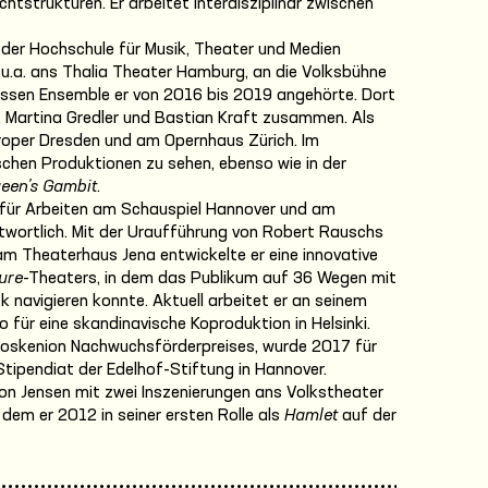
htstrukturen. Er arbeitet interdisziplinär zwischen
der Hochschule für Musik, Theater und Medien
u.a. ans Thalia Theater Hamburg, an die Volksbühne
essen Ensemble er von 2016 bis 2019 angehörte. Dort
ch, Martina Gredler und Bastian Kraft zusammen. Als
roper Dresden und am Opernhaus Zürich. Im
tschen Produktionen zu sehen, ebenso wie in der
een’s Gambit
.
. für Arbeiten am Schauspiel Hannover und am
wortlich. Mit der Uraufführung von Robert Rauschs
m Theaterhaus Jena entwickelte er eine innovative
ure
-Theaters, in dem das Publikum auf 36 Wegen mit
 navigieren konnte. Aktuell arbeitet er an seinem
 für eine skandinavische Koproduktion in Helsinki.
Proskenion Nachwuchsförderpreises, wurde 2017 für
Stipendiat der Edelhof-Stiftung in Hannover.
mon Jensen mit zwei Inszenierungen ans Volkstheater
dem er 2012 in seiner ersten Rolle als
Hamlet
auf der