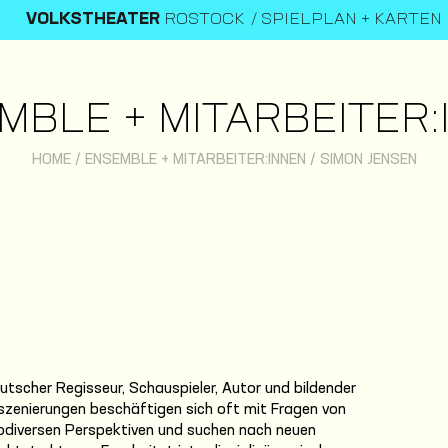
VOLKSTHEATER
ROSTOCK
SPIELPLAN + KARTEN
MBLE + MITARBEITER:
HOME
/
ENSEMBLE + MITARBEITER:INNEN
/
SIMON JENSEN
utscher Regisseur, Schauspieler, Autor und bildender
nszenierungen beschäftigen sich oft mit Fragen von
rodiversen Perspektiven und suchen nach neuen