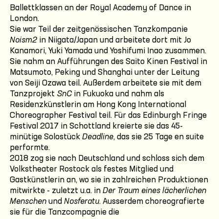
Ballettklassen an der Royal Academy of Dance in
London.
Sie war Teil der zeitgenössischen Tanzkompanie
Noism2
in Niigata/Japan und arbeitete dort mit Jo
Kanamori, Yuki Yamada und Yoshifumi Inao zusammen.
Sie nahm an Aufführungen des Saito Kinen Festival in
Matsumoto, Peking und Shanghai unter der Leitung
von Seiji Ozawa teil. Außerdem arbeitete sie mit dem
Tanzprojekt
SnC
in Fukuoka und nahm als
Residenzkünstlerin am Hong Kong International
Choreographer Festival teil. Für das Edinburgh Fringe
Festival 2017 in Schottland kreierte sie das 45-
minütige Solostück
Deadline
, das sie 25 Tage en suite
performte.
2018 zog sie nach Deutschland und schloss sich dem
Volkstheater Rostock als festes Mitglied und
Gastkünstlerin an, wo sie in zahlreichen Produktionen
mitwirkte - zuletzt u.a. in
Der Traum eines lächerlichen
Menschen
und
Nosferatu
. Ausserdem choreografierte
sie für die Tanzcompagnie die