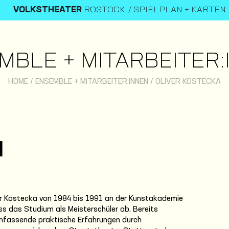
VOLKSTHEATER
ROSTOCK
SPIELPLAN + KARTEN
MBLE + MITARBEITER:
HOME
/
ENSEMBLE + MITARBEITER:INNEN
/
OLIVER KOSTECKA
A
iver Kostecka von 1984 bis 1991 an der Kunstakademie
oss das Studium als Meisterschüler ab. Bereits
mfassende praktische Erfahrungen durch