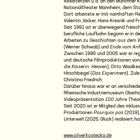
Assistenzen u. a. an den Münchner
Nationaltheater Mannheim, dem St
Dort arbeitete er mit namhaften Reg
Valentin Jäcker, Hans Kresnik und 
Seit 1991 ist er überwiegend freisc
berufliche Laufbahn begann er in 
Arbeiten zu
Geschichten aus dem 
(Werner Schwab) und
Ende vom An
Zwischen 1995 und 2005 war er regel
und deutsche Filmproduktionen von
die Kaiserin
,
Heaven
), Otto Waalkes
Hirschbiegel (
Das Experiment
). Zul
Christina Friedrich.
Darüber hinaus war er an verschieden
Rheinische Industriemuseum Oberha
Videopräsentation
100 Jahre Thea
Seit 2020 ist er Mitglied des inklu
Produktionen
Pourquoi pas
(2019)
Unterwelt
(2025, Gluck) realisiert ha
www.oliverkostecka.de