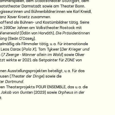
 Kammerspielen, dem Staatstheater Stuttgart, dem
aatstheater Darmstadt sowie am Theater Bonn.
isseur:innen und Bühnenbildner:innen wie Karl Kneidl,
Franz Xaver Kroetz zusammen.
haffend als Bühnen- und Kostümbildner tätig. Seine
den 1990er Jahren am Volkstheater Rostock mit
Wienerwald
(Ödön von Horváth),
Die Präsidentinnen
fang
(Seán O’Casey).
mäßig als Filmmaler tätig, u. a. für internationale
 Leos Carax (
Pola X
), Tom Tykwer (
Der Krieger und
 (
7 Zwerge - Männer allein im Wald
) sowie Oliver
etzt wirkte er 2021 als Setpainter für
ZONE
von
en Ausstellungsprojekten beteiligt, u. a. für das
usen (
Theater der Dinge
) sowie die
ter Dortmund
.
siven Theaterprojekts POUR ENSEMBLE, das u. a. die
,
Jakob von Gunten
(2023) sowie
Orpheus in der
t.