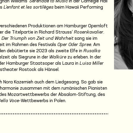
ughan Williams‘
Serenade to Music
in der Carnegie Hall
ls
L’enfant et les sortilèges
beim Hawaii Performing
n verschiedenen Produktionen am Hamburger Opernloft
r die Titelpartie in Richard Strauss‘
Rosenkavalier
.
s
Der Triumph von Zeit und Wahrheit
sang sie im
eit im Rahmen des Festivals
Oper Oder Spree.
Am
n debütierte sie 2023 als zweite Elfe in
Rusalka
lzeit als Siegrune in der
Walküre
zu erleben. In der
 der Hamburger Staatsoper als Laura in
Luisa Miller
stheater Rostock als Hänsel.
ch Nora Kazemieh auch dem Liedgesang. So gab sie
philharmonie zusammen mit dem rumänischen Pianisten
in des Mozartwettbewerbs der Absalom-Stiftung, des
ella Voce
-Wettbewerbs in Polen.