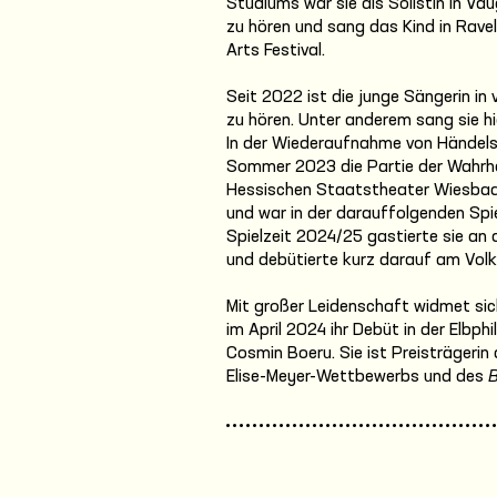
Studiums war sie als Solistin in Va
zu hören und sang das Kind in Rave
Arts Festival.
Seit 2022 ist die junge Sängerin i
zu hören. Unter anderem sang sie hie
In der Wiederaufnahme von Händel
Sommer 2023 die Partie der Wahrh
Hessischen Staatstheater Wiesbade
und war in der darauffolgenden Spie
Spielzeit 2024/25 gastierte sie an
und debütierte kurz darauf am Volk
Mit großer Leidenschaft widmet si
im April 2024 ihr Debüt in der Elb
Cosmin Boeru. Sie ist Preisträger
Elise-Meyer-Wettbewerbs und des
B