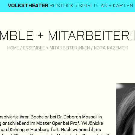
VOLKSTHEATER
ROSTOCK
SPIELPLAN + KARTEN
MBLE + MITARBEITER:
HOME
/
ENSEMBLE + MITARBEITER:INNEN
/
NORA KAZEMIEH
lvierte ihren Bachelor bei Dr. Deborah Massell in
 anschließend im Master Oper bei Prof. Yvi Jänicke
khard Kehring in Hamburg fort. Noch während ihres