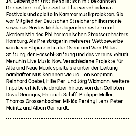
14. Lebensjahr tritt sie solistisch mit bekannten
Orchestern auf, konzertiert bei verschiedenen
Festivals und spielte in Kammermusikprojekten. Sie
war Mitglied der Deutschen Streicherphilharmonie
sowie des Gustav Mahler-Jugendorchesters und
Akademistin des Philharmonischen Staatsorchesters
Hamburg. Als Preisträgerin mehrerer Wettbewerbe
wurde sie Stipendiatin der Oscar und Vera Ritter-
Stiftung, der Possehl-Stiftung und des Vereins Yehudi
Menuhin Live Music Now. Verschiedene Projekte für
Alte und Neue Musik spielte sie unter der Leitung
namhafter MusikerInnen wie u.a. Ton Koopman,
Reinhard Goebel, Hille Perl und Jörg Widmann. Weitere
Impulse erhielt sie darüber hinaus von den Cellisten
David Geringas, Heinrich Schiff, Philippe Muller,
Thomas Grossenbacher, Miklós Perényi, Jens Peter
Maintz und Alban Gerhardt.