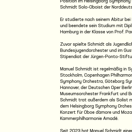
Position im Helsingborg Symphony 
Schmidt Solo-Oboist der Norddeuts
Er studierte nach seinem Abitur bei 
und beendete sein Studium mit Dip
Hamburg in der Klasse von Prof. Pa
Zuvor spielte Schmidt als Jugendli
Bundesjugendorchester und im Gusta
Stipendiat der Jürgen-Ponto-Stiftu
Manuel Schmidt ist regelmäßig in S
Stockholm, Copenhagen Philharmon
Symphony Orchestra, Göteborg Sym
Hannover, der Deutschen Oper Berl
Museumsorchester Frankfurt und Br
Schmidt trat außerdem als Solist mi
dem Helsingborg Symphony Orchest
Konzert für Oboe d´amore und Moza
Kammerphilharmonie Amadé.
Seit 2023 hat Manuel Schmidt einen