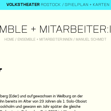
VOLKSTHEATER
ROSTOCK
SPIELPLAN + KARTEN
MBLE + MITARBEITER:
HOME
/
ENSEMBLE + MITARBEITER:INNEN
/
MANUEL SCHMIDT
T
berg (Eder) und aufgewachsen in Weilburg an der
n bereits im Alter von 23 Jahren als 1. Solo-Oboist
ockholm und gewann ein Jahr später die gleiche