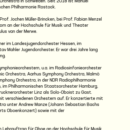
Orchestra in Schweden. Seit 2018 ist Manuel
chen Philharmonie Rostock.
Prof. Jochen Müller-Brincken, bei Prof. Fabian Menzel
lom an der Hochschule für Musik und Theater
ulus van der Merwe.
cher im Landesjugendorchester Hessen, im
v Mahler Jugendorchester. Er war drei Jahre lang
ng.
ymphonieorchestern, u.a. im Radiosinfonieorchester
ic Orchestra, Aarhus Symphony Orchestra, Malmö
phony Orchestra, in der NDR Radiophilharmonie
in, im Philharmonischen Staatsorchester Hamburg,
ucknerorchester Linz als Solo-Oboist zu Gast.
t verschiedenen Orchestern auf. Er konzertierte mit
ra unter Andrew Manze (Johann Sebastian Bachs
rts Oboenkonzert) sowie mit der
 Lehrauftrag für Oboe an der Hochschule für Musik