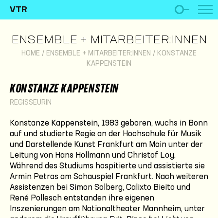
VTR
ENSEMBLE + MITARBEITER:INNEN
HOME
/
ENSEMBLE + MITARBEITER:INNEN
/
KONSTANZE
KAPPENSTEIN
KONSTANZE KAPPENSTEIN
REGISSEURIN
Konstanze Kappenstein, 1983 geboren, wuchs in Bonn
auf und studierte Regie an der Hochschule für Musik
und Darstellende Kunst Frankfurt am Main unter der
Leitung von Hans Hollmann und Christof Loy.
Während des Studiums hospitierte und assistierte sie
Armin Petras am Schauspiel Frankfurt. Nach weiteren
Assistenzen bei Simon Solberg, Calixto Bieito und
René Pollesch entstanden ihre eigenen
Inszenierungen am Nationaltheater Mannheim, unter