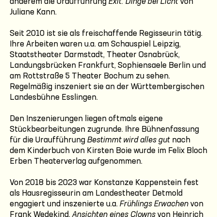
anderem die Uraufführung
Exit. Dinge bei Licht
von
Juliane Kann.
Seit 2010 ist sie als freischaffende Regisseurin tätig.
Ihre Arbeiten waren u.a. am Schauspiel Leipzig,
Staatstheater Darmstadt, Theater Osnabrück,
Landungsbrücken Frankfurt, Sophiensaele Berlin und
am Rottstraße 5 Theater Bochum zu sehen.
Regelmäßig inszeniert sie an der Württembergischen
Landesbühne Esslingen.
Den Inszenierungen liegen oftmals eigene
Stückbearbeitungen zugrunde. Ihre Bühnenfassung
für die Uraufführung
Bestimmt wird alles gut
nach
dem Kinderbuch von Kirsten Boie wurde im Felix Bloch
Erben Theaterverlag aufgenommen.
Von 2018 bis 2023 war Konstanze Kappenstein fest
als Hausregisseurin am Landestheater Detmold
engagiert und inszenierte u.a.
Frühlings Erwachen
von
Frank Wedekind,
Ansichten eines Clowns
von Heinrich