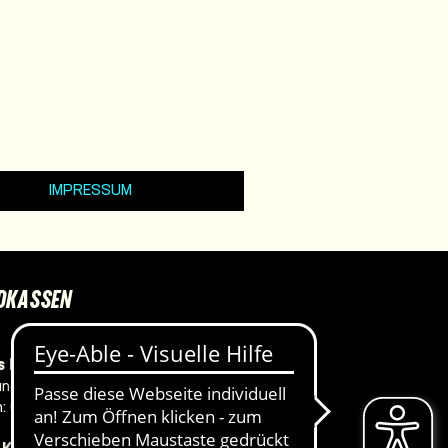
IMPRESSUM
DKASSEN
 Haus, Ateliertheater
ner Straße 134/135
n:
0381 381-4702