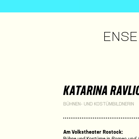
ENSE
KATARINA RAVLI
BÜHNEN- UND KOSTÜMBILDNERIN
Am Volkstheater Rostock:
Bühne und Kostüme in
Romeo und J