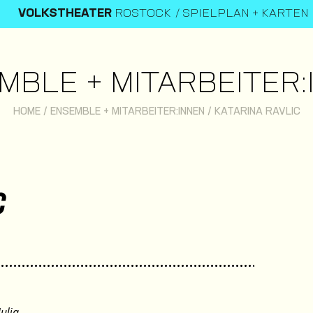
VOLKSTHEATER
ROSTOCK
SPIELPLAN + KARTEN
MBLE + MITARBEITER:
HOME
/
ENSEMBLE + MITARBEITER:INNEN
/
KATARINA RAVLIC
C
ulia