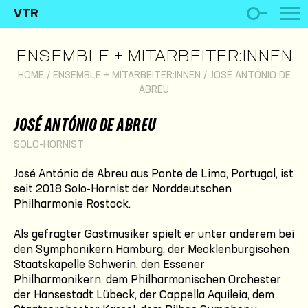
VTR
ENSEMBLE + MITARBEITER:INNEN
HOME
/
ENSEMBLE + MITARBEITER:INNEN
/
JOSÉ ANTÓNIO DE
ABREU
JOSÉ ANTÓNIO DE ABREU
SOLO-HORNIST
José António de Abreu aus Ponte de Lima, Portugal, ist
seit 2018 Solo-Hornist der Norddeutschen
Philharmonie Rostock.
Als gefragter Gastmusiker spielt er unter anderem bei
den Symphonikern Hamburg, der Mecklenburgischen
Staatskapelle Schwerin, den Essener
Philharmonikern, dem Philharmonischen Orchester
der Hansestadt Lübeck, der Cappella Aquileia, dem