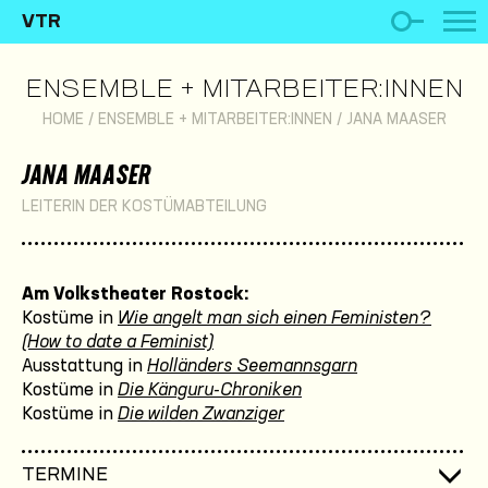
VTR
ENSEMBLE + MITARBEITER:INNEN
HOME
/
ENSEMBLE + MITARBEITER:INNEN
/
JANA MAASER
JANA MAASER
LEITERIN DER KOSTÜMABTEILUNG
Am Volkstheater Rostock:
Kostüme in
Wie angelt man sich einen Feministen?
(How to date a Feminist)
Ausstattung in
Holländers Seemannsgarn
Kostüme in
Die Känguru-Chroniken
Kostüme in
Die wilden Zwanziger
TERMINE