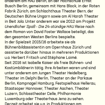
anderem am HAU Berlin, an der Hochschule Ernst
Busch Berlin, gemeinsam mit Hans Block, in der Roten
Fabrik Zürich, am Schlachthaus Theater Bern, der
Deutschen Bühne Ungarn sowie am Al Harah Theater
in Beit Jala. Unter anderem war sie 2012 am Projekt
Unendlicher Spaß - Die 24-stündige HAU Reise
nach
dem Roman von David Foster Wallace beteiligt, das
den gesamten Westen Berlins bespielte.
In der Spielzeit 2015/16 arbeitete sie als
Bühnenbildassistentin am Opernhaus Zürich und
assistierte darüber hinaus in mehreren Produktionen
u.a. Herbert Fritsch und Stéphane Laimé.
Seit 2016 ist Isabelle Kaiser als freie Bühnen- und
Kostümbildnerin tätig. Ihre Arbeiten waren und sind
unter anderem am Jungen Theater Heidelberg,
Theater im Delphi Berlin, Theater an der Parkaue
Berlin, Kampnagel Hamburg, Festspielhaus Hellerau,
Staatsoper Hannover, Theater Aachen, Theater
Luzern, Schlosstheater Celle, Philharmonie
Luxemburg oder Theaterhaus Jena zu sehen.
Derzeit arbeitet sie u.a. in Produktionen am