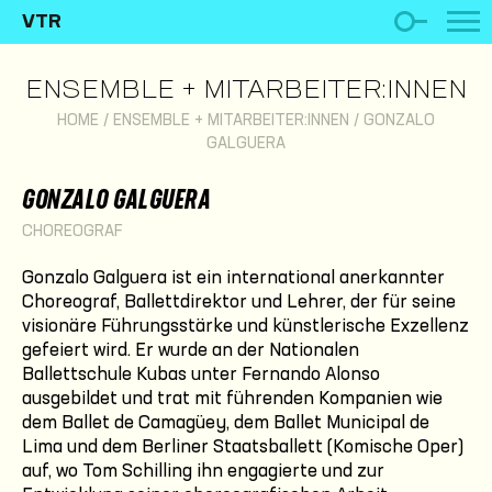
VTR
ENSEMBLE + MITARBEITER:INNEN
HOME
/
ENSEMBLE + MITARBEITER:INNEN
/
GONZALO
GALGUERA
GONZALO GALGUERA
CHOREOGRAF
Gonzalo Galguera ist ein international anerkannter
Choreograf, Ballettdirektor und Lehrer, der für seine
visionäre Führungsstärke und künstlerische Exzellenz
gefeiert wird. Er wurde an der Nationalen
Ballettschule Kubas unter Fernando Alonso
ausgebildet und trat mit führenden Kompanien wie
dem Ballet de Camagüey, dem Ballet Municipal de
Lima und dem Berliner Staatsballett (Komische Oper)
auf, wo Tom Schilling ihn engagierte und zur