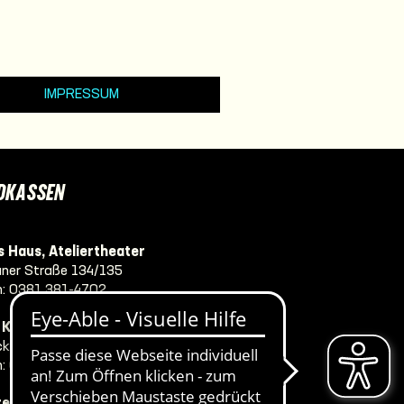
IMPRESSUM
DKASSEN
 Haus, Ateliertheater
ner Straße 134/135
n:
0381 381-4702
e Komödie Warnemünde
ker Str. 8
n:
0381 381-4707