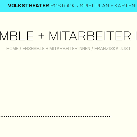
VOLKSTHEATER
ROSTOCK
SPIELPLAN + KARTEN
MBLE + MITARBEITER:
HOME
/
ENSEMBLE + MITARBEITER:INNEN
/
FRANZISKA JUST