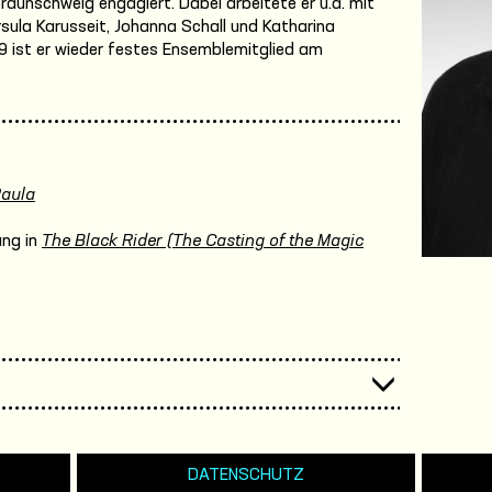
aunschweig engagiert. Dabei arbeitete er u.a. mit
sula Karusseit, Johanna Schall und Katharina
19 ist er wieder festes Ensemblemitglied am
Paula
ung in
The Black Rider (The Casting of the Magic
DATENSCHUTZ