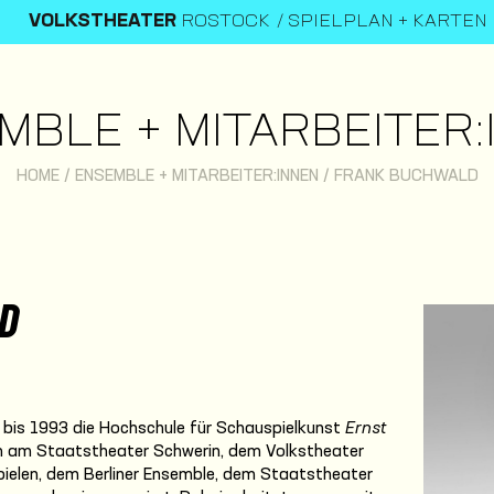
VOLKSTHEATER
ROSTOCK
SPIELPLAN + KARTEN
MBLE + MITARBEITER:
HOME
/
ENSEMBLE + MITARBEITER:INNEN
/
FRANK BUCHWALD
D
bis 1993 die Hochschule für Schauspielkunst
Ernst
em am Staatstheater Schwerin, dem Volkstheater
pielen, dem Berliner Ensemble, dem Staatstheater