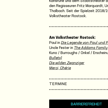
Karlsruhe und dem Staatstheater Br
den Regisseuren Fritz Marquardt, Ur
Thalbach. Seit der Spielzeit 2018/
Volkstheater Rostock.
Am Volkstheater Rostock:
Paul in
Die Legende von Paul und 
Uncle Fester in
The Addams Family
Kuno / Burroughs / Onkel / Erschein
Bullets)
Die wilden Zwanziger
Merci, Chérie
TERMINE
BARRIEREFREIHEIT