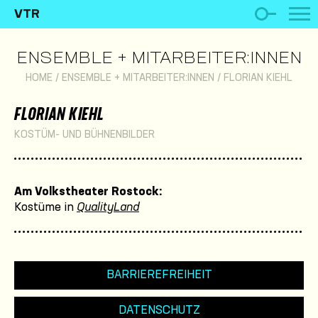
VTR
ENSEMBLE + MITARBEITER:INNEN
HOME
/
ENSEMBLE + MITARBEITER:INNEN
/
FLORIAN KIEHL
FLORIAN KIEHL
KOSTÜM- UND BÜHNENBILDER
Am Volkstheater Rostock:
Kostüme in
QualityLand
BARRIEREFREIHEIT
DATENSCHUTZ