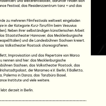
räsentiert und weiterentwickelt, darunter finden sich
ance Festival, das Residenzzentrum tanz + und das
de zu mehreren Filmfestivals weltweit eingeladen
gie
in der Kategorie
Kurz-Tanzfilm
beim Vesuvius
alien). Neben ihrer selbständigen künstlerischen Arbeit
 das Staatstheater Hannover, das Mecklenburgische
Neapel/Italien) und die Landesbühnen Sachsen kreiert.
 das Volkstheater Rostock choreografieren.
llett, Improvisation und das Repertoire von Marco
zu nennen sind hier: das Mecklenburgische
sbühnen Sachsen, das Volkstheater Rostock, das
richstadtpalast, der Marameo e.V. Berlin, Il Balletto,
za, Palermo in Danza, das Tanzbüro Basel,
ce Institute und viele weitere.
ebt derzeit in Berlin.