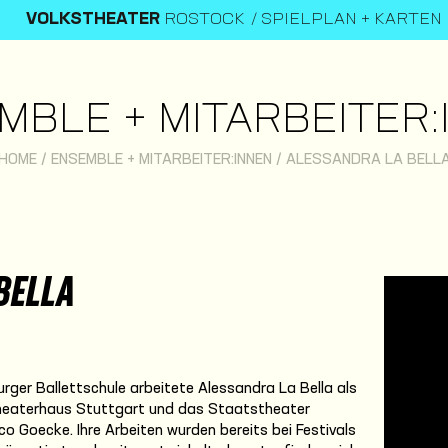
VOLKSTHEATER
ROSTOCK
SPIELPLAN + KARTEN
MBLE + MITARBEITER:
HOME
/
ENSEMBLE + MITARBEITER:INNEN
/
ALESSANDRA LA BELL
BELLA
ger Ballettschule arbeitete Alessandra La Bella als
/Theaterhaus Stuttgart und das Staatstheater
o Goecke. Ihre Arbeiten wurden bereits bei Festivals