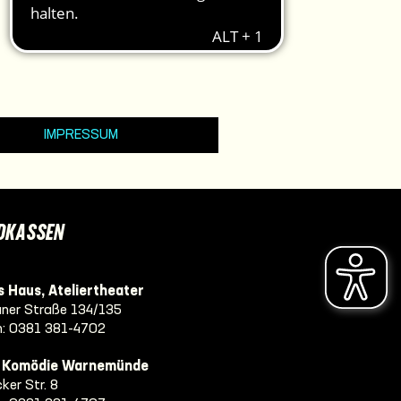
IMPRESSUM
DKASSEN
 Haus, Ateliertheater
ner Straße 134/135
n:
0381 381-4702
e Komödie Warnemünde
ker Str. 8