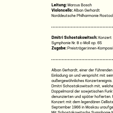
Leitung:
Marcus Bosch
Violoncello:
Alban Gerhardt
Norddeutsche Philharmonie Rostoc
Dmitri Schostakowitsch:
Konzert f
Symphonie Nr. 8 c-Moll op. 65
Zugabe:
Preisträger:innen-Komposi
Alban Gerhardt, einer der führende
Einladung an und verspricht mit sei
außergewöhnliches Konzertereignis. D
Dmitri Schostakowitsch mit, welch
Doppelmoral der sowjetischen Funkt
denunzierten und später hofierten.
Konzert mit dem legendären Cellis
September 1966 in Moskau uraufge
Mit Schostakowitschs Symphonie Nr