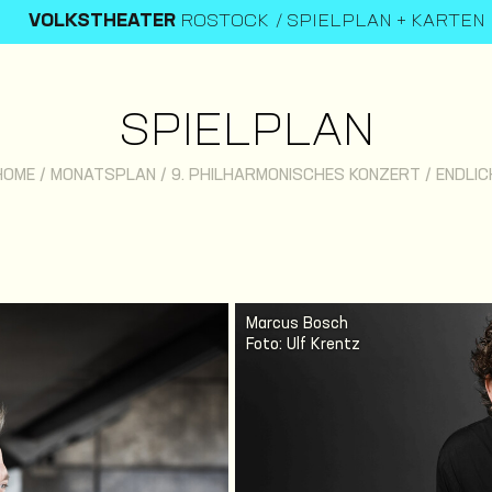
VOLKSTHEATER
ROSTOCK
SPIELPLAN + KARTEN
SPIELPLAN
HOME
/
MONATSPLAN
/
9. PHILHARMONISCHES KONZERT / ENDLIC
Marcus Bosch
Foto: Ulf Krentz