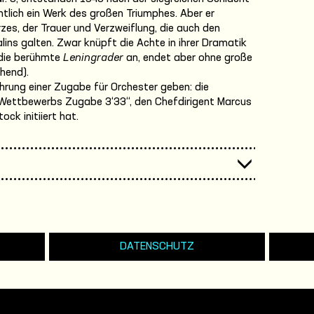
tlich ein Werk des großen Triumphes. Aber er
es, der Trauer und Verzweiflung, die auch den
ins galten. Zwar knüpft die Achte in ihrer Dramatik
 die berühmte
Leningrader
an, endet aber ohne große
chend).
hrung einer Zugabe für Orchester geben: die
 Wettbewerbs Zugabe 3‘33‘‘, den Chefdirigent Marcus
k initiiert hat.
DATENSCHUTZ