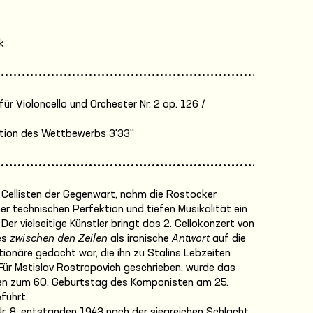
k
ür Violoncello und Orchester Nr. 2 op. 126 /
tion des Wettbewerbs 3'33''
n Cellisten der Gegenwart, nahm die Rostocker
ner technischen Perfektion und tiefen Musikalität ein
er vielseitige Künstler bringt das 2. Cellokonzert von
es
zwischen den Zeilen
als ironische
Antwort
auf die
ionäre gedacht war, die ihn zu Stalins Lebzeiten
 Für Mstislav Rostropovich geschrieben, wurde das
ten zum 60. Geburtstag des Komponisten am 25.
führt.
. 8, entstanden 1943 nach der siegreichen Schlacht