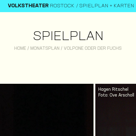
VOLKSTHEATER
ROSTOCK
SPIELPLAN + KARTEN
SPIELPLAN
HOME
/
MONATSPLAN
/
VOLPONE ODER DER FUCHS
Hagen Ritschel
Foto: Ove Arscholl