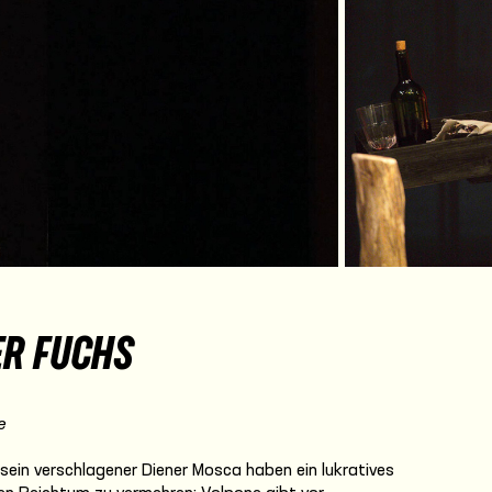
deo
ER FUCHS
e
 sein verschlagener Diener Mosca haben ein lukratives