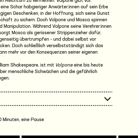
en Reichtum zu vermehren: Volpone gibt vor,
 eine Schar habgieriger Anwärter:innen auf sein Erbe
ügigen Geschenken, in der Hoffnung, sich seine Gunst
schaft zu sichern. Doch Volpone und Mosca spinnen
d Manipulation. Während Volpone seine Verehrer:innen
sorgt Mosca als gerissener Strippenzieher dafür,
egenseitig übertrumpfen - und dabei selbst vor
cken. Doch schließlich verselbstständigt sich das
ann mehr vor den Konsequenzen seiner eigenen
lliam Shakespeare, ist mit
Volpone
eine bis heute
über menschliche Schwächen und die gefährlich
ngen.
 Minuten, eine Pause