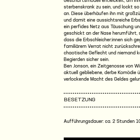
Geschäftsmodell entwickelt, um ihr
sterbenskrank zu sein, und lockt so
an. Diese überhäufen ihn mit großz
und damit eine aussichtsreiche Erb
ein perfides Netz aus Täuschung un
geschickt an der Nase herumführt, 
dass die Erbschleicher:innen sich g
familiärem Verrat nicht zurückschre
chaotische Geflecht und niemand k
Begierden sicher sein.
Ben Jonson, ein Zeitgenosse von Wi
aktuell gebliebene, derbe Komödie 
verlockende Macht des Geldes gelu
BESETZUNG
Aufführungsdauer: ca. 2 Stunden 10