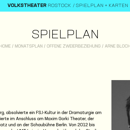
VOLKSTHEATER
ROSTOCK
SPIELPLAN + KARTEN
SPIELPLAN
HOME
/
MONATSPLAN
/
OFFENE ZWEIERBEZIEHUNG
/
ARNE BLOC
g, absolvierte ein FSJ-Kultur in der Dramaturgie am
ierte im Anschluss am Maxim Gorki Theater, der
tz und an der Schaubühne Berlin. Von 2012 bis