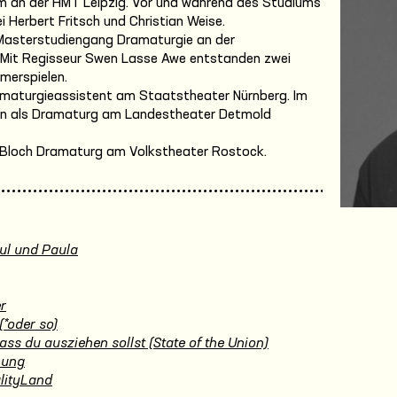
m an der HMT Leipzig. Vor und während des Studiums
ei Herbert Fritsch und Christian Weise.
 Masterstudiengang Dramaturgie an der
 Mit Regisseur Swen Lasse Awe entstanden zwei
merspielen.
ramaturgieassistent am Staatstheater Nürnberg. Im
iten als Dramaturg am Landestheater Detmold
e Bloch Dramaturg am Volkstheater Rostock.
ul und Paula
r
(*oder so)
ass du ausziehen sollst (State of the Union)
hung
lityLand