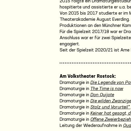
2015 folgte ein Dramaturgiestudiu
hospitierte und assistierte er u.a. b
Von 2015 bis 2017 studierte er im
Theaterakademie August Everding.
Produktionen an den Münchner Kam
Für die Spielzeit 2017/18 war er D
Anschluss war er für zwei Spielze
engagiert.
Seit der Spielzeit 2020/21 ist Arn
Am Volkstheater Rostock:
Dramaturgie in
Die Legende von Pa
Dramaturgie in
The Time is now
Dramaturgie in
Don Quijote
Dramaturgie in
Die wilden Zwanzige
Dramaturgie in
Stolz und Vorurteil* 
Dramaturgie in
Keiner hat gesagt, d
Dramaturgie in
Offene Zweierbezie
Leitung der Wiederaufnahme in
Qua