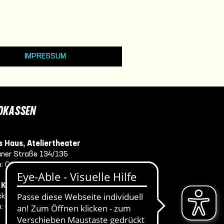
IMPRESSUM
DKASSEN
 Haus, Ateliertheater
ner Straße 134/135
n:
0381 381-4702
e Komödie Warnemünde
ker Str. 8
n:
0381 381-4707