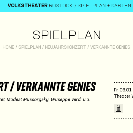
VOLKSTHEATER
ROSTOCK
SPIELPLAN + KARTEN
SPIELPLAN
HOME
/
SPIELPLAN
/
NEUJAHRSKONZERT / VERKANNTE GENIES
T / VERKANNTE GENIES
Fr, 08.01
Theater 
et, Modest Mussorgsky, Giuseppe Verdi u.a.